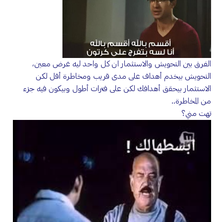
الفرق بين التحويش والاستثمار ان كل واحد ليه غرض معين،
التحويش بيخدم أهداف على مدى قريب ومخاطرة أقل لكن
الاستثمار بيحقق أهدافك لكن على فترات أطول وبيكون فيه جزء
من المخاطرة..
تهت مني؟