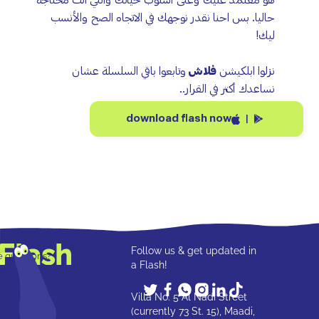
هو معتمد عليك وعلى أسلوب حياتك واللي انت محتاجه
حاليا. بس احنا نقدر نوجهك في الاتجاه الصح والأنسب
ليك!
نزلوا ابلكيشن
فلاش
وتابعوا باقي السلسلة عشان
نساعدك أكتر في القرار..
download flash now
|
Follow us & get updated in
ve questions?
a Flash!
 us
Villa No. 5 Al Nadi Street
(currently 73 St. 15), Maadi,