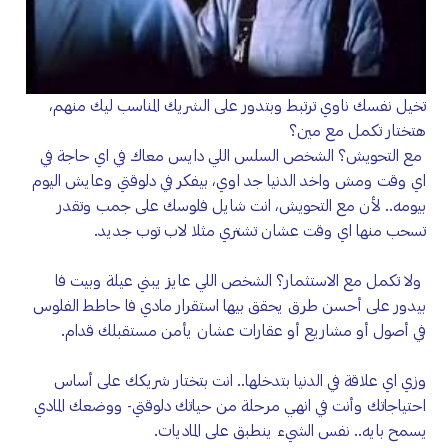
تخيل نفسك ناوي ترتبط وبتدور على الشريك المناسب ليك منهم،
هتختار تكمل مع مين؟
مع التحويش؟ الشخص السلس اللي دايس معاك في اي حاجة في
اي وقت ومش واخد الدنيا جد اوي، بيفكر في دلوقتي وعايش اليوم
بيومه.. لأن مع التحويش، انت شايل فلوسك على جمب وتقدر
تسحب منها اي وقت عشان تشتري مثلا لاب توب جديد.
ولا تكمل مع الاستثمار؟ الشخص اللي عايز يبني عيلة وبيت فا
بيدور على أحسن طرق يحقق بيها استقرار مادي فا حاطط الفلوس
في أصول أو مشاريع أو عقارات عشان يأمن مستقبلك قدام.
وزي اي علاقة في الدنيا بتدخلها.. انت بتختار شريكك على أساس
احتياجاتك وأنت في انهي مرحلة من حياتك دلوقتي- ووضعك المادي
يسمح بايه.. نفس الشيء ينطبق على الماديات.