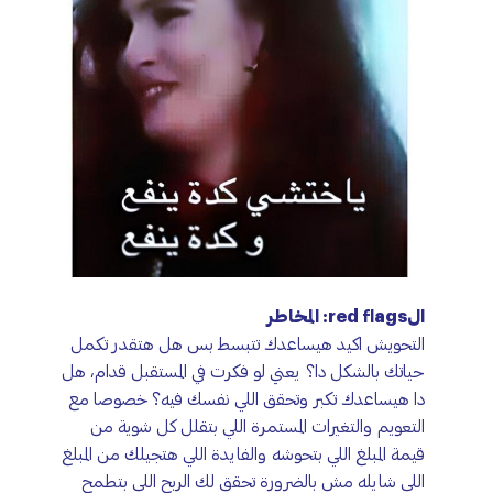
الred flags: المخاطر
التحويش اكيد هيساعدك تتبسط بس هل هتقدر تكمل
حياتك بالشكل دا؟ يعني لو فكرت في المستقبل قدام، هل
دا هيساعدك تكبر وتحقق اللي نفسك فيه؟ خصوصا مع
التعويم والتغيرات المستمرة اللي بتقلل كل شوية من
قيمة المبلغ اللي بتحوشه والفايدة اللي هتجيلك من المبلغ
اللي شايله مش بالضرورة تحقق لك الربح اللي بتطمح